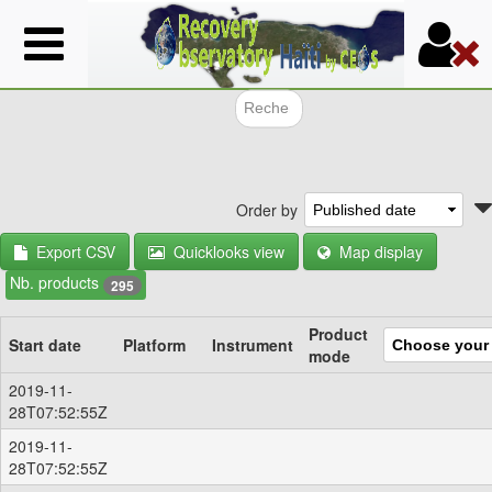
Skip
to
main
content
Search f
Order by
Export CSV
Quicklooks view
Map display
Nb. products
295
Product
Start date
Platform
Instrument
mode
2019-11-
28T07:52:55Z
2019-11-
28T07:52:55Z