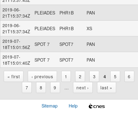
2019-06-
PLEIADES
PHR1B
PAN
21T15:37:34Z
2019-06-
PLEIADES
PHR1B
XS
21T15:37:34Z
2019-07-
SPOT 7
SPOT7
PAN
18T15:01:56Z
2019-07-
SPOT 7
SPOT7
PAN
18T15:01:40Z
« first
‹ previous
1
2
3
4
5
6
P
7
8
9
…
next ›
last »
a
Sitemap
Help
g