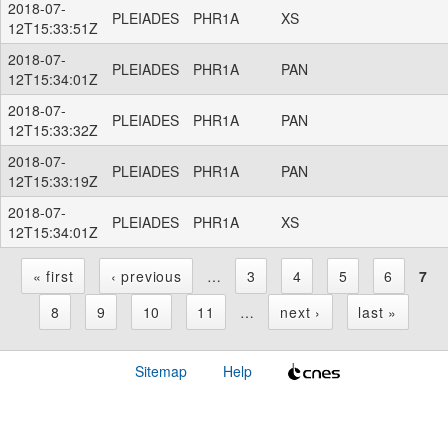
2018-07-
PLEIADES
PHR1A
XS
12T15:33:51Z
2018-07-
PLEIADES
PHR1A
PAN
12T15:34:01Z
2018-07-
PLEIADES
PHR1A
PAN
12T15:33:32Z
2018-07-
PLEIADES
PHR1A
PAN
12T15:33:19Z
2018-07-
PLEIADES
PHR1A
XS
12T15:34:01Z
« first
‹ previous
…
3
4
5
6
7
P
8
9
10
11
…
next ›
last »
a
Sitemap
Help
g