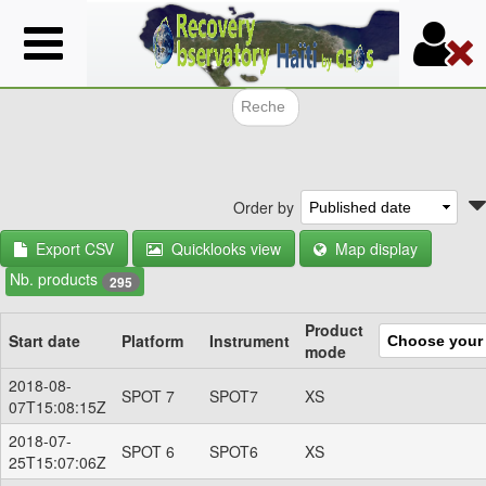
Skip
to
main
content
Search f
Order by
Export CSV
Quicklooks view
Map display
Nb. products
295
Product
Start date
Platform
Instrument
mode
2018-08-
SPOT 7
SPOT7
XS
07T15:08:15Z
2018-07-
SPOT 6
SPOT6
XS
25T15:07:06Z