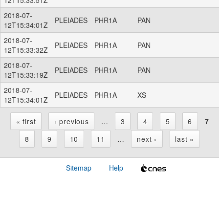
2018-07-
PLEIADES
PHR1A
PAN
12T15:34:01Z
2018-07-
PLEIADES
PHR1A
PAN
12T15:33:32Z
2018-07-
PLEIADES
PHR1A
PAN
12T15:33:19Z
2018-07-
PLEIADES
PHR1A
XS
12T15:34:01Z
« first
‹ previous
…
3
4
5
6
7
P
8
9
10
11
…
next ›
last »
a
Sitemap
Help
g