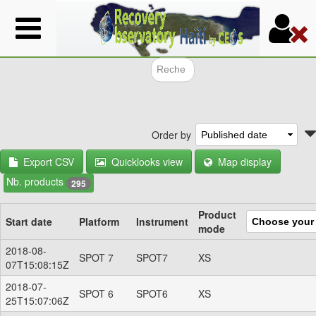
Skip
to
main
content
Search f
Order by
Export CSV
Quicklooks view
Map display
Nb. products
295
Product
Start date
Platform
Instrument
mode
2018-08-
SPOT 7
SPOT7
XS
07T15:08:15Z
2018-07-
SPOT 6
SPOT6
XS
25T15:07:06Z