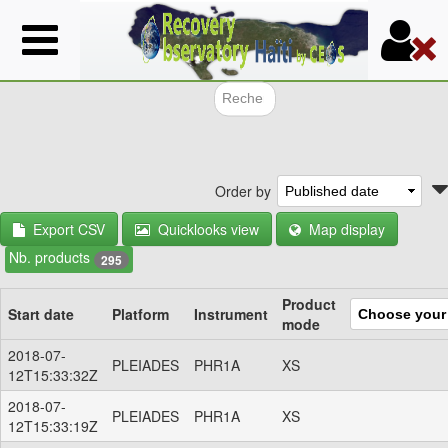
Skip
to
main
content
Search f
Order by
Export CSV
Quicklooks view
Map display
Nb. products
295
Product
Start date
Platform
Instrument
mode
2018-07-
PLEIADES
PHR1A
XS
12T15:33:32Z
2018-07-
PLEIADES
PHR1A
XS
12T15:33:19Z