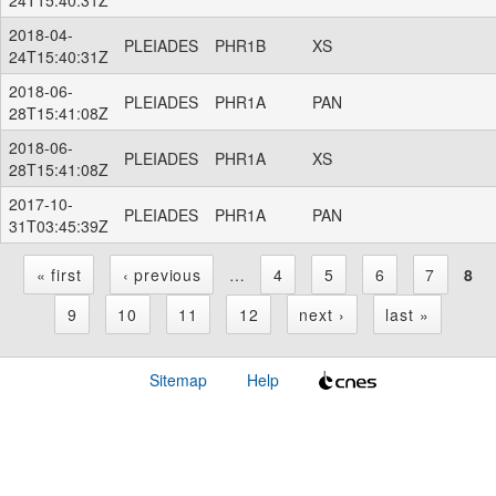
2018-04-
PLEIADES
PHR1B
XS
24T15:40:31Z
2018-06-
PLEIADES
PHR1A
PAN
28T15:41:08Z
2018-06-
PLEIADES
PHR1A
XS
28T15:41:08Z
2017-10-
PLEIADES
PHR1A
PAN
31T03:45:39Z
« first
‹ previous
…
4
5
6
7
8
P
9
10
11
12
next ›
last »
a
Sitemap
Help
g