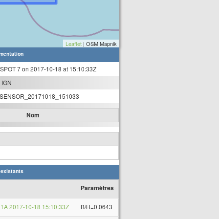
Leaflet
| OSM Mapnik
mentation
 SPOT 7 on 2017-10-18 at 15:10:33Z
 IGN
SENSOR_20171018_151033
Nom
 existants
Paramètres
1A 2017-10-18 15:10:33Z
B/H=0.0643