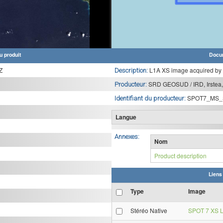
u produit
Docu
Z
L1A XS image acquired by
Description:
SRD GEOSUD / IRD, Irstea,
Producteur:
SPOT7_MS_
Identifiant du producteur:
Langue
Annexes:
Nom
Product description
Liens
Type
Image
Stéréo Native
SPOT 7 XS L