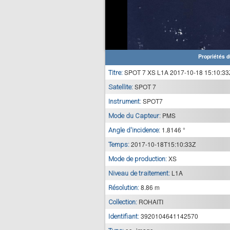
Propriétés d
SPOT 7 XS L1A 2017-10-18 15:10:33
Titre:
SPOT 7
Satellite:
SPOT7
Instrument:
PMS
Mode du Capteur:
1.8146 °
Angle d'incidence:
2017-10-18T15:10:33Z
Temps:
XS
Mode de production:
L1A
Niveau de traitement:
8.86 m
Résolution:
ROHAITI
Collection:
3920104641142570
Identifiant: