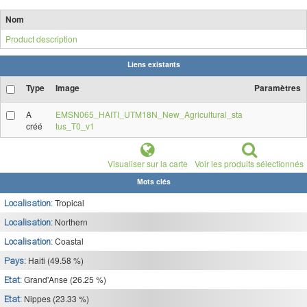
Nom
Product description
Liens existants
Type
Image
Paramètres
A
EMSN065_HAITI_UTM18N_New_Agricultural_sta
créé
tus_T0_v1
Visualiser sur la carte
Voir les produits sélectionnés
Mots clés
Tropical
Localisation:
Northern
Localisation:
Coastal
Localisation:
Haiti (49.58 %)
Pays:
Grand'Anse (26.25 %)
Etat:
Nippes (23.33 %)
Etat: