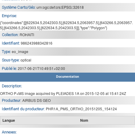
urn:ogc:def:crs:EPSG::32618
Système Carto/Géo:
Emprise:
{"coordinates":[[[622634.5,2042303.5],[622634.5,2063957.5],[643266.5,2063957.
5],[643266.5,2042303.5],[622634.5,2042303.5]]],"type":"Polygon"}
ROHAITI
Collection:
986243988342816
Identifiant:
eo_image
Type:
optical
Sous-type:
2017-06-21T10:49:51+02:00
Publié le:
Documentation
Description:
ORTHO P+MS image acquired by PLEIADES 1A on 2015-12-05 at 15:41:24Z
AIRBUS DS GEO
Producteur:
PHR1A_PMS_ORTHO_20151205_154124
Identifiant du producteur:
Langue
Nom
Annexes: