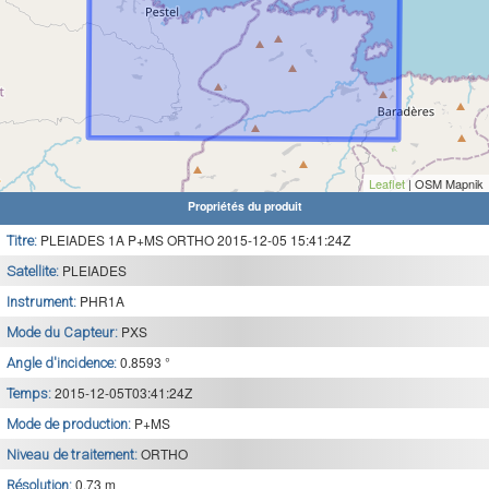
Leaflet
| OSM Mapnik
Propriétés du produit
PLEIADES 1A P+MS ORTHO 2015-12-05 15:41:24Z
Titre:
PLEIADES
Satellite:
PHR1A
Instrument:
PXS
Mode du Capteur:
0.8593 °
Angle d'incidence:
2015-12-05T03:41:24Z
Temps:
P+MS
Mode de production:
ORTHO
Niveau de traitement:
0.73 m
Résolution: