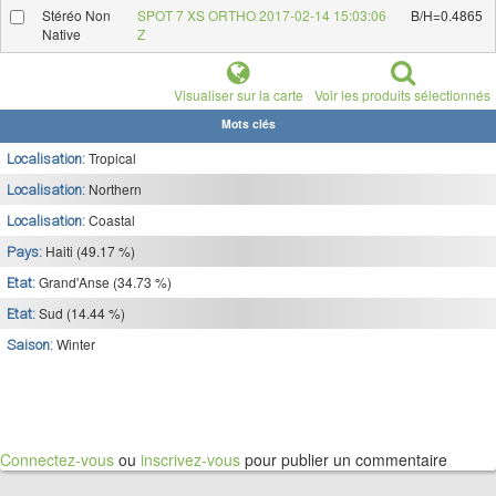
Stéréo Non
SPOT 7 XS ORTHO 2017-02-14 15:03:06
B/H=0.4865
Native
Z
Visualiser sur la carte
Voir les produits sélectionnés
Mots clés
Tropical
Localisation:
Northern
Localisation:
Coastal
Localisation:
Haiti (49.17 %)
Pays:
Grand'Anse (34.73 %)
Etat:
Sud (14.44 %)
Etat:
Winter
Saison:
Connectez-vous
ou
inscrivez-vous
pour publier un commentaire