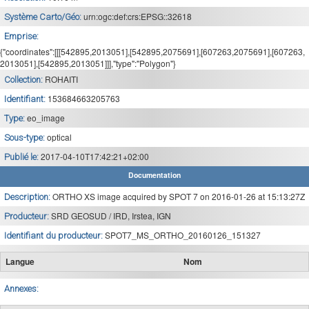
urn:ogc:def:crs:EPSG::32618
Système Carto/Géo:
Emprise:
{"coordinates":[[[542895,2013051],[542895,2075691],[607263,2075691],[607263,
2013051],[542895,2013051]]],"type":"Polygon"}
ROHAITI
Collection:
153684663205763
Identifiant:
eo_image
Type:
optical
Sous-type:
2017-04-10T17:42:21+02:00
Publié le:
Documentation
ORTHO XS image acquired by SPOT 7 on 2016-01-26 at 15:13:27Z
Description:
SRD GEOSUD / IRD, Irstea, IGN
Producteur:
SPOT7_MS_ORTHO_20160126_151327
Identifiant du producteur:
Langue
Nom
Annexes: