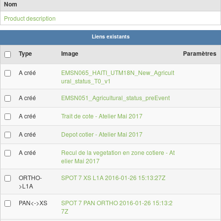
Nom
Product description
Liens existants
Type
Image
Paramètres
A créé
EMSN065_HAITI_UTM18N_New_Agricult
ural_status_T0_v1
A créé
EMSN051_Agricultural_status_preEvent
A créé
Trait de cote - Atelier Mai 2017
A créé
Depot cotier - Atelier Mai 2017
A créé
Recul de la vegetation en zone cotiere - At
elier Mai 2017
ORTHO-
SPOT 7 XS L1A 2016-01-26 15:13:27Z
>L1A
PAN<->XS
SPOT 7 PAN ORTHO 2016-01-26 15:13:2
7Z