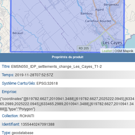
Leaflet
| OSM Mapnik
Propriétés du produit
EMSN050_IDP_settlements_change_Les_Cayes_T1-2
Titre:
2019-11-28T07:52:57Z
Temps:
EPSG:32618
Système Carto/Géo:
Emprise:
{"coordinates":[[[619782.6627,2010941.3488],[619782.6627,2025222.0945],[6334
65.2989,2025222.0945],[633465.2989,2010941.3488],[619782.6627,2010941.34
88]]],"type":"Polygon"}
ROHAITI
Collection:
1355440247091388
Identifiant:
geodatabase
Type: