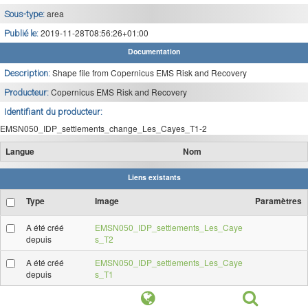
area
Sous-type:
2019-11-28T08:56:26+01:00
Publié le:
Documentation
Shape file from Copernicus EMS Risk and Recovery
Description:
Copernicus EMS Risk and Recovery
Producteur:
Identifiant du producteur:
EMSN050_IDP_settlements_change_Les_Cayes_T1-2
Langue
Nom
Liens existants
Type
Image
Paramètres
A été créé
EMSN050_IDP_settlements_Les_Caye
depuis
s_T2
A été créé
EMSN050_IDP_settlements_Les_Caye
depuis
s_T1