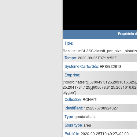
Propriétés d
Titre:
Resultat ImCLASS classif_per_pixel_binar
2020-09-25T07:19:52Z
Temps:
EPSG:32618
Système Carto/Géo:
Emprise:
{"coordinates":[[[570949.3125,2031616.625
25,2041734.125],[605078.8125,2031616.625]
olygon"}
ROHAITI
Collection:
1252376738924327
Identifiant:
geodatabase
Type:
area
Sous-type:
2020-09-25T10:49:27+02:00
Publié le: