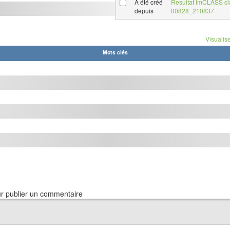
A été créé
Resultat ImCLASS cl
depuis
00828_210837
Visualise
Mots clés
r publier un commentaire