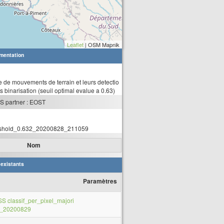
Leaflet
| OSM Mapnik
mentation
e de mouvements de terrain et leurs detectio
 binarisation (seuil optimal evalue a 0.63)
S partner : EOST
hreshold_0.632_20200828_211059
Nom
 existants
Paramètres
SS classif_per_pixel_majori
t_20200829