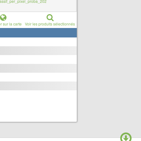
assif_per_pixel_proba_202
r sur la carte
Voir les produits sélectionnés