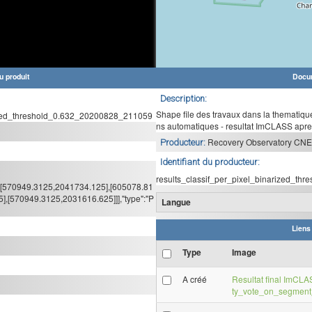
u produit
Docu
Description:
Shape file des travaux dans la thematiqu
ized_threshold_0.632_20200828_211059
ns automatiques - resultat ImCLASS apres
Recovery Observatory CNE
Producteur:
Identifiant du producteur:
results_classif_per_pixel_binarized_t
],[570949.3125,2041734.125],[605078.81
,[570949.3125,2031616.625]]],"type":"P
Langue
Liens
Type
Image
A créé
Resultat final ImCLA
ty_vote_on_segmen