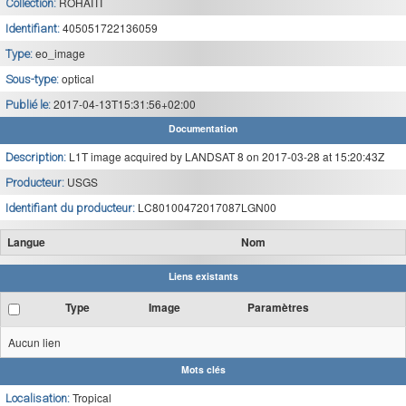
ROHAITI
Collection:
405051722136059
Identifiant:
eo_image
Type:
optical
Sous-type:
2017-04-13T15:31:56+02:00
Publié le:
Documentation
L1T image acquired by LANDSAT 8 on 2017-03-28 at 15:20:43Z
Description:
USGS
Producteur:
LC80100472017087LGN00
Identifiant du producteur:
Langue
Nom
Liens existants
Type
Image
Paramètres
Aucun lien
Mots clés
Tropical
Localisation: