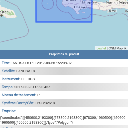
Leaflet
| OSM Mapnik
Propriétés du produit
LANDSAT 8 L1T 2017-03-28 15:20:43Z
Titre:
LANDSAT 8
Satellite:
OLI TIRS
Instrument:
2017-03-28T15:20:43Z
Temps:
L1T
Niveau de traitement:
EPSG:32618
Système Carto/Géo:
Emprise:
{"coordinates":[[[450600,2193300],[678300,2193300],[678300,1960500],[450600,
1960500],[450600,2193300]]],"type":"Polygon"}