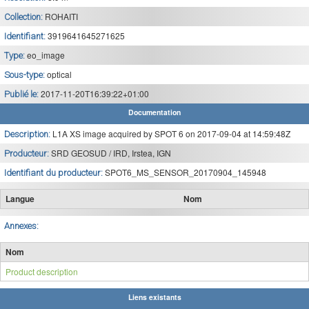
ROHAITI
Collection:
3919641645271625
Identifiant:
eo_image
Type:
optical
Sous-type:
2017-11-20T16:39:22+01:00
Publié le:
Documentation
L1A XS image acquired by SPOT 6 on 2017-09-04 at 14:59:48Z
Description:
SRD GEOSUD / IRD, Irstea, IGN
Producteur:
SPOT6_MS_SENSOR_20170904_145948
Identifiant du producteur:
Langue
Nom
Annexes:
Nom
Product description
Liens existants