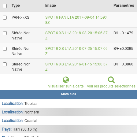
Type
Image
Paramètres
PAN<->XS
SPOT 6 PAN L1A 2017-09-04 14:59:4
8Z
Stéréo Non
SPOT 6 XS L1A 2018-08-20 15:06:37
B/H=0.1479
Native
Z
Stéréo Non
SPOT 6 XS L1A 2018-07-25 15:07:06
B/H=0.0395
Native
Z
Stéréo Non
SPOT 6 XS L1A 2016-01-15 15:00:57
B/H=0.3860
Native
Z
Visualiser sur la carte
Voir les produits sélectionnés
Mots clés
Tropical
Localisation:
Northern
Localisation:
Coastal
Localisation:
Haiti (50.16 %)
Pays: