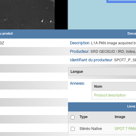
u produit
Docu
3Z
L1A PAN image acquired b
Description:
SRD GEOSUD / IRD, Irstea,
Producteur:
SPOT7_P_S
Identifiant du producteur:
Langue
Annexes:
Nom
Product description
Liens
Type
Image
Stéréo Native
SPOT 7 PAN 