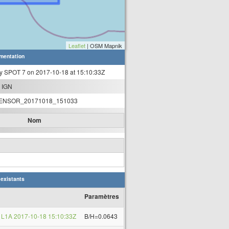
Leaflet
| OSM Mapnik
mentation
y SPOT 7 on 2017-10-18 at 15:10:33Z
 IGN
ENSOR_20171018_151033
Nom
 existants
Paramètres
L1A 2017-10-18 15:10:33Z
B/H=0.0643