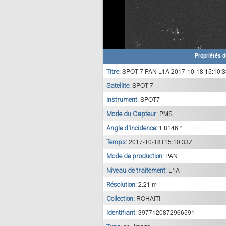
Propriétés d
SPOT 7 PAN L1A 2017-10-18 15:10:3
Titre:
SPOT 7
Satellite:
SPOT7
Instrument:
PMS
Mode du Capteur:
1.8146 °
Angle d'incidence:
2017-10-18T15:10:33Z
Temps:
PAN
Mode de production:
L1A
Niveau de traitement:
2.21 m
Résolution:
ROHAITI
Collection:
3977120872966591
Identifiant: