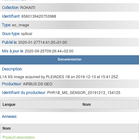
ROHAITI
Collection:
6560139420753988
Identifiant:
eo_image
Type:
optical
Sous-type:
2020-01-27T14:41:20+01:00
Publié le:
2020-09-25T09:26:44+02:00
Mis à jour le:
Documentation
Description:
L1A XS image acquired by PLEIADES 1B on 2019-12-13 at 15:41:25Z
AIRBUS DS GEO
Producteur:
PHR1B_MS_SENSOR_20191213_154125
Identifiant du producteur:
Langue
Nom
Annexes:
Nom
Product description