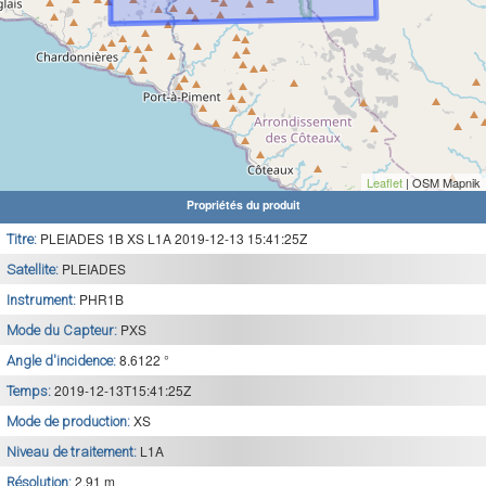
Leaflet
| OSM Mapnik
Propriétés du produit
PLEIADES 1B XS L1A 2019-12-13 15:41:25Z
Titre:
PLEIADES
Satellite:
PHR1B
Instrument:
PXS
Mode du Capteur:
8.6122 °
Angle d'incidence:
2019-12-13T15:41:25Z
Temps:
XS
Mode de production:
L1A
Niveau de traitement:
2.91 m
Résolution: