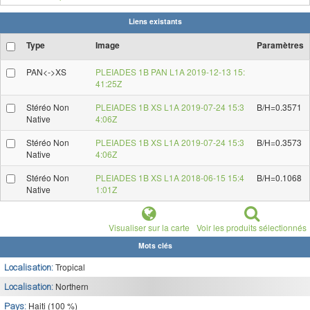
Liens existants
Type
Image
Paramètres
PAN<->XS
PLEIADES 1B PAN L1A 2019-12-13 15:
41:25Z
Stéréo Non
PLEIADES 1B XS L1A 2019-07-24 15:3
B/H=0.3571
Native
4:06Z
Stéréo Non
PLEIADES 1B XS L1A 2019-07-24 15:3
B/H=0.3573
Native
4:06Z
Stéréo Non
PLEIADES 1B XS L1A 2018-06-15 15:4
B/H=0.1068
Native
1:01Z
Visualiser sur la carte
Voir les produits sélectionnés
Mots clés
Tropical
Localisation:
Northern
Localisation:
Haiti (100 %)
Pays: