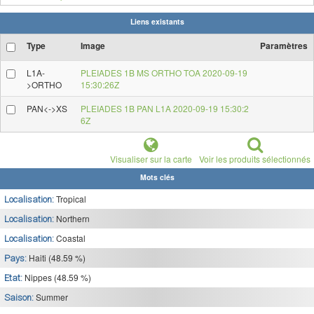
Liens existants
Type
Image
Paramètres
L1A-
PLEIADES 1B MS ORTHO TOA 2020-09-19
>ORTHO
15:30:26Z
PAN<->XS
PLEIADES 1B PAN L1A 2020-09-19 15:30:2
6Z
Visualiser sur la carte
Voir les produits sélectionnés
Mots clés
Tropical
Localisation:
Northern
Localisation:
Coastal
Localisation:
Haiti (48.59 %)
Pays:
Nippes (48.59 %)
Etat:
Summer
Saison: