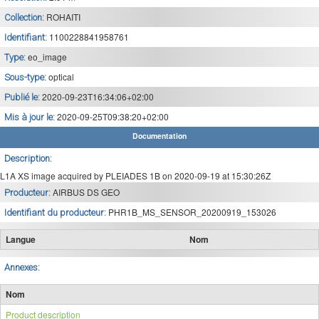
ROHAITI
Collection:
1100228841958761
Identifiant:
eo_image
Type:
optical
Sous-type:
2020-09-23T16:34:06+02:00
Publié le:
2020-09-25T09:38:20+02:00
Mis à jour le:
Documentation
Description:
L1A XS image acquired by PLEIADES 1B on 2020-09-19 at 15:30:26Z
AIRBUS DS GEO
Producteur:
PHR1B_MS_SENSOR_20200919_153026
Identifiant du producteur:
Langue
Nom
Annexes:
Nom
Product description