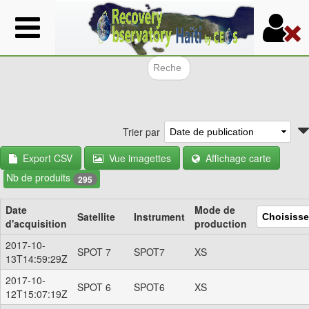
Aller
au
contenu
principal
Formulair
Trier par
Export CSV
Vue imagettes
Affichage carte
Nb de produits
295
Date
Mode de
Satellite
Instrument
d'acquisition
production
2017-10-
SPOT 7
SPOT7
XS
13T14:59:29Z
2017-10-
SPOT 6
SPOT6
XS
12T15:07:19Z