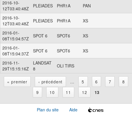
2016-10-
PLEIADES
PHR1A
PAN
12T03:40:48Z
2016-10-
PLEIADES
PHR1A
XS
12T03:40:48Z
2016-01-
SPOT 6
SPOT6
XS
08T15:04:57Z
2016-01-
SPOT 6
SPOT6
XS
08T15:04:37Z
2016-11-
LANDSAT
OLI TIRS
29T15:15:16Z
8
« premier
‹ précédent
…
5
6
7
8
P
9
10
11
12
13
a
Plan du site
Aide
g