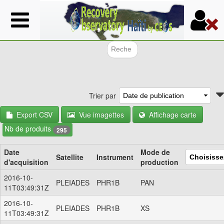
Aller
au
contenu
principal
Formulair
Trier par
Export CSV
Vue imagettes
Affichage carte
Nb de produits
295
Date
Mode de
Satellite
Instrument
d'acquisition
production
2016-10-
PLEIADES
PHR1B
PAN
11T03:49:31Z
2016-10-
PLEIADES
PHR1B
XS
11T03:49:31Z