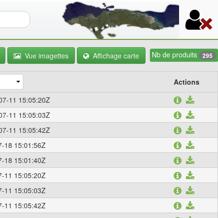
re de recherche
Nb de produits
Vue imagettes
Affichage carte
295
Actions
07-11 15:05:20Z
07-11 15:05:03Z
07-11 15:05:42Z
-18 15:01:56Z
-18 15:01:40Z
-11 15:05:20Z
-11 15:05:03Z
-11 15:05:42Z