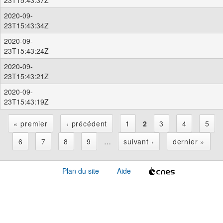
2020-09-
23T15:43:34Z
2020-09-
23T15:43:24Z
2020-09-
23T15:43:21Z
2020-09-
23T15:43:19Z
« premier
‹ précédent
1
2
3
4
5
P
6
7
8
9
…
suivant ›
dernier »
a
Plan du site
Aide
g