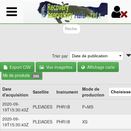
Aller
au
contenu
principal
Formulair
Trier par
Export CSV
Vue imagettes
Affichage carte
Nb de produits
295
Date
Mode de
Satellite
Instrument
d'acquisition
production
2020-09-
PLEIADES
PHR1B
P+MS
19T15:30:43Z
2020-09-
PLEIADES
PHR1B
XS
19T15:30:43Z