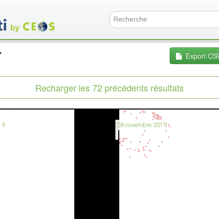
Aller
au
contenu
Formulai
principal
Export CS
Recharger les 72 précédents résultats
19
28 novembre 2019