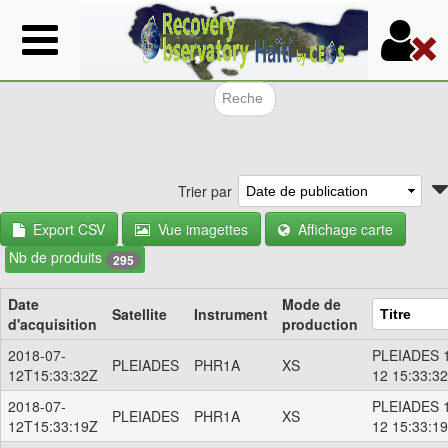
Aller
au
contenu
principal
Formulair
Trier par
Export CSV
Vue imagettes
Affichage carte
Nb de produits
295
Date
Mode de
Satellite
Instrument
d'acquisition
production
2018-07-
PLEIADES 1
PLEIADES
PHR1A
XS
12T15:33:32Z
12 15:33:3
2018-07-
PLEIADES 1
PLEIADES
PHR1A
XS
12T15:33:19Z
12 15:33:1