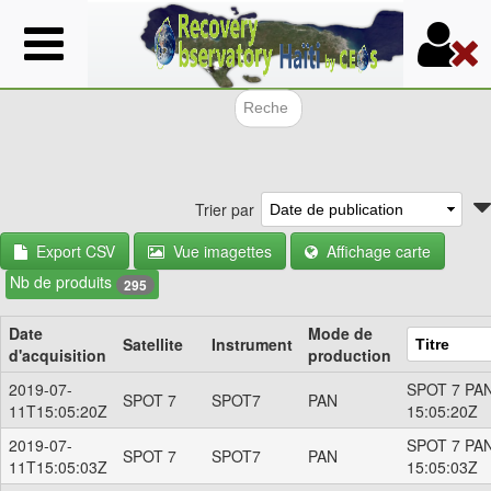
Aller
au
contenu
principal
Formulair
Trier par
Export CSV
Vue imagettes
Affichage carte
Nb de produits
295
Date
Mode de
Satellite
Instrument
d'acquisition
production
2019-07-
SPOT 7 PAN
SPOT 7
SPOT7
PAN
11T15:05:20Z
15:05:20Z
2019-07-
SPOT 7 PAN
SPOT 7
SPOT7
PAN
11T15:05:03Z
15:05:03Z