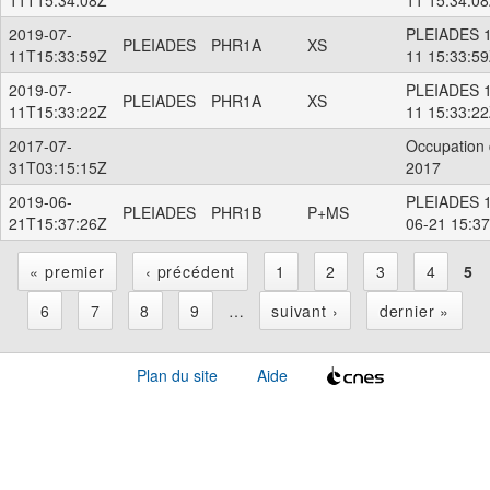
2019-07-
PLEIADES 1
PLEIADES
PHR1A
XS
11T15:33:59Z
11 15:33:5
2019-07-
PLEIADES 1
PLEIADES
PHR1A
XS
11T15:33:22Z
11 15:33:2
2017-07-
Occupation 
31T03:15:15Z
2017
2019-06-
PLEIADES 1
PLEIADES
PHR1B
P+MS
21T15:37:26Z
06-21 15:3
« premier
‹ précédent
1
2
3
4
5
P
6
7
8
9
…
suivant ›
dernier »
a
Plan du site
Aide
g