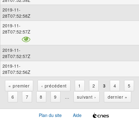
2019-11-
28T07:52:58Z
2019-11-
28T07:52:57Z
2019-11-
28T07:52:57Z
2019-11-
28T07:52:56Z
« premier
‹ précédent
1
2
3
4
5
P
6
7
8
9
…
suivant ›
dernier »
a
Plan du site
Aide
g