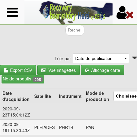
Aller
au
contenu
principal
Formulair
Trier par
Export CSV
Vue imagettes
Affichage carte
Nb de produits
295
Date
Mode de
Satellite
Instrument
d'acquisition
production
2020-09-
23T15:04:12Z
2020-09-
PLEIADES
PHR1B
PAN
19T15:30:43Z