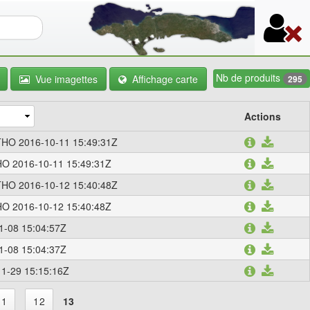
re de recherche
Nb de produits
Vue imagettes
Affichage carte
295
Actions
HO 2016-10-11 15:49:31Z
O 2016-10-11 15:49:31Z
HO 2016-10-12 15:40:48Z
O 2016-10-12 15:40:48Z
1-08 15:04:57Z
1-08 15:04:37Z
1-29 15:15:16Z
11
12
13