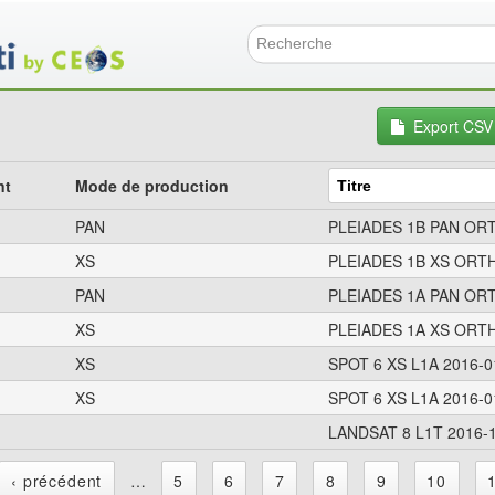
Aller
au
contenu
Formulai
principal
Export CSV
nt
Mode de production
PAN
PLEIADES 1B PAN ORT
XS
PLEIADES 1B XS ORTH
PAN
PLEIADES 1A PAN ORT
XS
PLEIADES 1A XS ORTH
XS
SPOT 6 XS L1A 2016-0
XS
SPOT 6 XS L1A 2016-0
LANDSAT 8 L1T 2016-1
‹ précédent
…
5
6
7
8
9
10