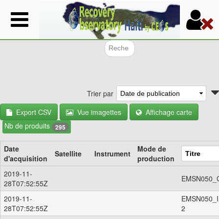
Aller
au
contenu
principal
Formulair
Trier par
Export CSV
Vue imagettes
Affichage carte
Nb de produits
295
Date
Mode de
Satellite
Instrument
d'acquisition
production
2019-11-
EMSN050_Ge
28T07:52:55Z
2019-11-
EMSN050_ID
28T07:52:55Z
2