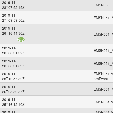
2019-11-
EMSN050_D
28T07:52:45Z
2019-11-
EMSN051_Ag
27T09:59:50Z
2019-11-
26T16:44:30Z
EMSN051_Ag
2019-11-
EMSN051_Ma
26T08:31:32Z
2019-11-
EMSN051_Ma
26T08:31:09Z
2019-11-
EMSN051 Mak
25T16:57:32Z
preEvent
2019-11-
EMSN051_M
26T08:30:37Z
2019-11-
EMSN051 Ma
25T16:12:40Z
2019-11-
EMSN051 M