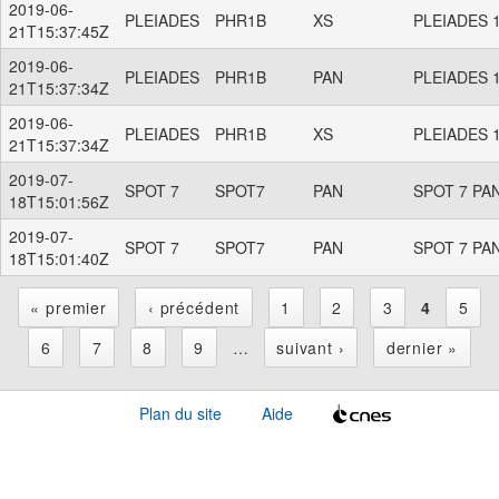
2019-06-
PLEIADES
PHR1B
XS
PLEIADES 1
21T15:37:45Z
2019-06-
PLEIADES
PHR1B
PAN
PLEIADES 1
21T15:37:34Z
2019-06-
PLEIADES
PHR1B
XS
PLEIADES 1
21T15:37:34Z
2019-07-
SPOT 7
SPOT7
PAN
SPOT 7 PAN
18T15:01:56Z
2019-07-
SPOT 7
SPOT7
PAN
SPOT 7 PAN
18T15:01:40Z
« premier
‹ précédent
1
2
3
4
5
P
6
7
8
9
…
suivant ›
dernier »
a
Plan du site
Aide
g