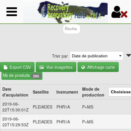
Aller
au
contenu
principal
Formulair
Trier par
Export CSV
Vue imagettes
Affichage carte
Nb de produits
295
Date
Mode de
Satellite
Instrument
d'acquisition
production
2019-06-
PLEIADES
PHR1A
P+MS
22T15:30:01Z
2019-06-
PLEIADES
PHR1A
P+MS
22T15:29:53Z