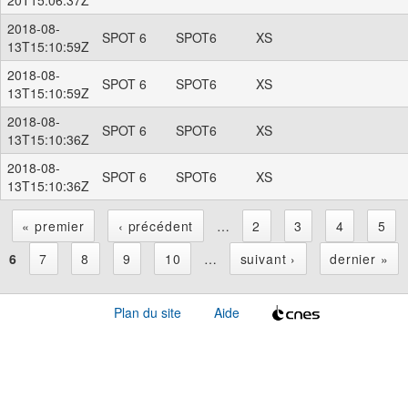
2018-08-
SPOT 6
SPOT6
XS
13T15:10:59Z
2018-08-
SPOT 6
SPOT6
XS
13T15:10:59Z
2018-08-
SPOT 6
SPOT6
XS
13T15:10:36Z
2018-08-
SPOT 6
SPOT6
XS
13T15:10:36Z
« premier
‹ précédent
…
2
3
4
5
P
6
7
8
9
10
…
suivant ›
dernier »
a
Plan du site
Aide
g