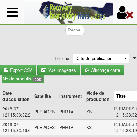
Aller
au
contenu
principal
Formulair
Trier par
Export CSV
Vue imagettes
Affichage carte
Nb de produits
295
Date
Mode de
Satellite
Instrument
d'acquisition
production
2018-07-
PLEIADES 1
PLEIADES
PHR1A
XS
12T15:33:32Z
12 15:33:3
2018-07-
PLEIADES 1
PLEIADES
PHR1A
XS
12T15:33:19Z
12 15:33:1