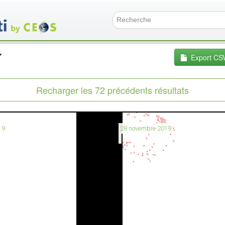
Aller
au
contenu
Formulai
principal
Export CS
Recharger les 72 précédents résultats
19
28 novembre 2019