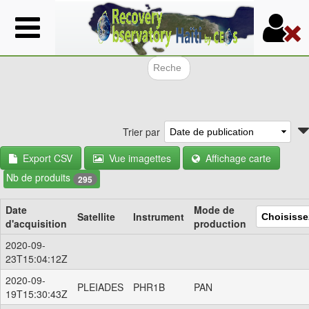
Aller
au
contenu
principal
Formulair
Trier par
Export CSV
Vue imagettes
Affichage carte
Nb de produits
295
Date
Mode de
Satellite
Instrument
d'acquisition
production
2020-09-
23T15:04:12Z
2020-09-
PLEIADES
PHR1B
PAN
19T15:30:43Z