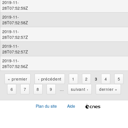
2019-11-
28T07:52:59Z
2019-11-
28T07:52:58Z
2019-11-
28T07:52:57Z
2019-11-
28T07:52:57Z
2019-11-
28T07:52:56Z
« premier
‹ précédent
1
2
3
4
5
P
6
7
8
9
…
suivant ›
dernier »
a
Plan du site
Aide
g