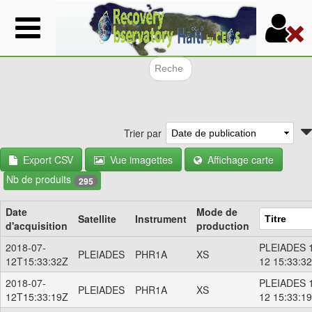
Aller
au
contenu
principal
Formulair
Trier par
Export CSV
Vue imagettes
Affichage carte
Nb de produits
295
Date
Mode de
Satellite
Instrument
d'acquisition
production
2018-07-
PLEIADES 1
PLEIADES
PHR1A
XS
12T15:33:32Z
12 15:33:3
2018-07-
PLEIADES 1
PLEIADES
PHR1A
XS
12T15:33:19Z
12 15:33:1