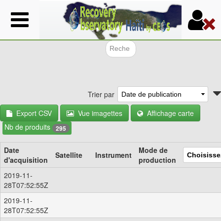
Aller
au
contenu
principal
Formulair
Trier par
Export CSV
Vue imagettes
Affichage carte
Nb de produits
295
Date
Mode de
Satellite
Instrument
d'acquisition
production
2019-11-
28T07:52:55Z
2019-11-
28T07:52:55Z