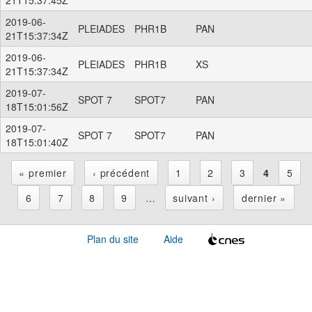
2019-06-
PLEIADES
PHR1B
PAN
21T15:37:34Z
2019-06-
PLEIADES
PHR1B
XS
21T15:37:34Z
2019-07-
SPOT 7
SPOT7
PAN
18T15:01:56Z
2019-07-
SPOT 7
SPOT7
PAN
18T15:01:40Z
« premier
‹ précédent
1
2
3
4
5
P
6
7
8
9
…
suivant ›
dernier »
a
Plan du site
Aide
g