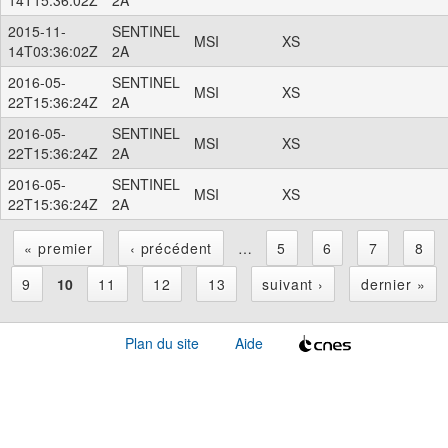
2015-11-
SENTINEL
MSI
XS
14T03:36:02Z
2A
2016-05-
SENTINEL
MSI
XS
22T15:36:24Z
2A
2016-05-
SENTINEL
MSI
XS
22T15:36:24Z
2A
2016-05-
SENTINEL
MSI
XS
22T15:36:24Z
2A
« premier
‹ précédent
…
5
6
7
8
P
9
10
11
12
13
suivant ›
dernier »
a
Plan du site
Aide
g