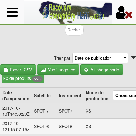
Aller
au
contenu
principal
Formulair
Trier par
Export CSV
Vue imagettes
Affichage carte
Nb de produits
295
Date
Mode de
Satellite
Instrument
d'acquisition
production
2017-10-
SPOT 7
SPOT7
XS
13T14:59:29Z
2017-10-
SPOT 6
SPOT6
XS
12T15:07:19Z