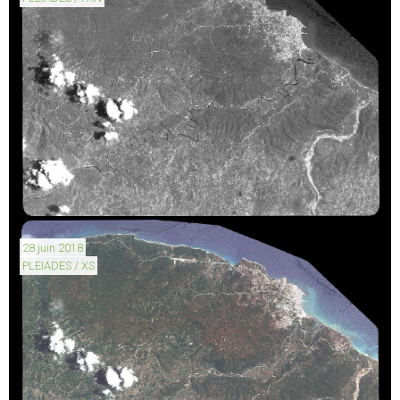
28 juin 2018
PLEIADES / XS