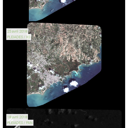
25 avril 2018
PLEIADES / XS
18 avril 2018
PLEIADES / PAN