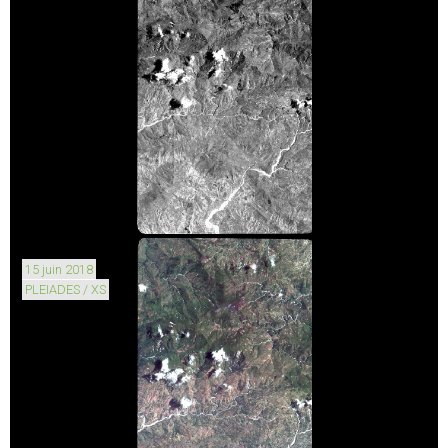
15 juin 2018
PLEIADES / XS