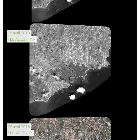
25 avril 2018
PLEIADES / PAN
25 avril 2018
PLEIADES / XS