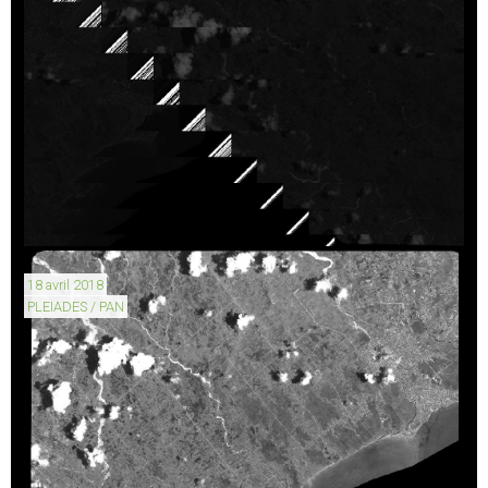
18 avril 2018
PLEIADES / PAN