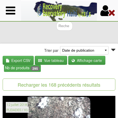
Aller
au
contenu
principal
Formulair
Trier par
Export CSV
Vue tableau
Affichage carte
Nb de produits
295
Recharger les 168 précédents résultats
12 juillet 2018
PLEIADES / XS