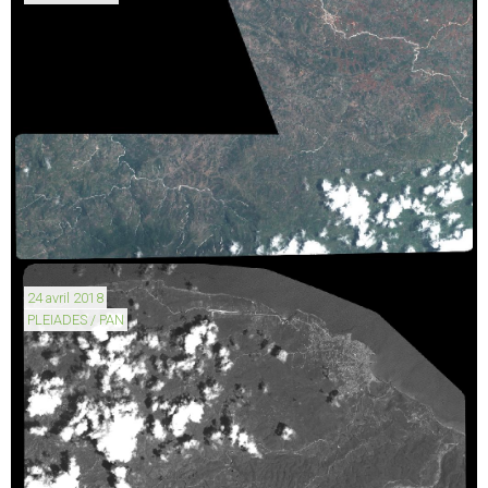
24 avril 2018
PLEIADES / PAN