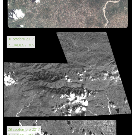
31 octobre 2017
PLEIADES / PAN
28 septembre 2017