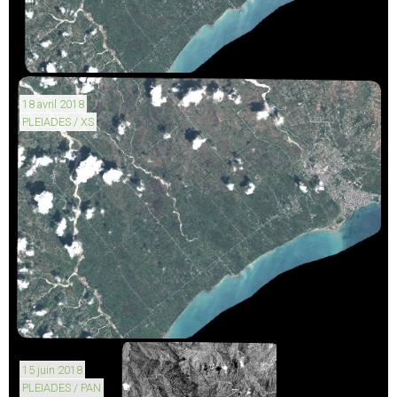
18 avril 2018
PLEIADES / XS
15 juin 2018
PLEIADES / PAN