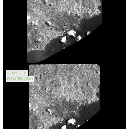
25 avril 2018
PLEIADES / PAN