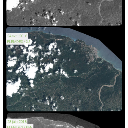
24 avril 2018
PLEIADES / XS
28 juin 2018
PLEIADES / PAN