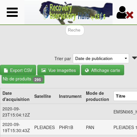
Aller
au
contenu
principal
Formulair
Trier par
Export CSV
Vue imagettes
Affichage carte
Nb de produits
295
Date
Mode de
Satellite
Instrument
d'acquisition
production
2020-09-
EMSN065_HA
23T15:04:12Z
2020-09-
PLEIADES
PHR1B
PAN
PLEIADES 1
19T15:30:43Z