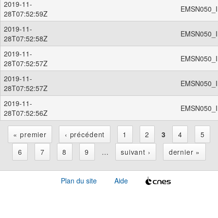
2019-11-
EMSN050_I
28T07:52:59Z
2019-11-
EMSN050_I
28T07:52:58Z
2019-11-
EMSN050_I
28T07:52:57Z
2019-11-
EMSN050_ID
28T07:52:57Z
2019-11-
EMSN050_ID
28T07:52:56Z
« premier
‹ précédent
1
2
3
4
5
P
6
7
8
9
…
suivant ›
dernier »
a
Plan du site
Aide
g