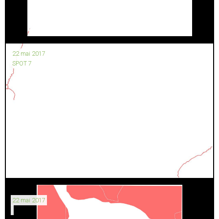
22 mai 2017
SPOT 7
22 mai 2017