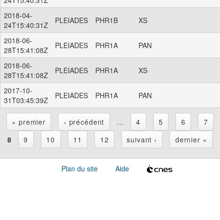
2018-04-
PLEIADES
PHR1B
XS
24T15:40:31Z
2018-06-
PLEIADES
PHR1A
PAN
28T15:41:08Z
2018-06-
PLEIADES
PHR1A
XS
28T15:41:08Z
2017-10-
PLEIADES
PHR1A
PAN
31T03:45:39Z
« premier
‹ précédent
…
4
5
6
7
P
8
9
10
11
12
suivant ›
dernier »
a
Plan du site
Aide
g