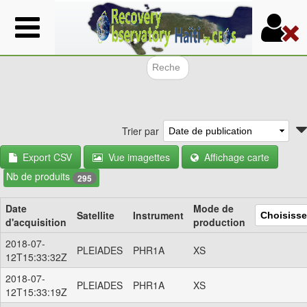
Aller
au
contenu
principal
Formulair
Trier par
Export CSV
Vue imagettes
Affichage carte
Nb de produits
295
Date
Mode de
Satellite
Instrument
d'acquisition
production
2018-07-
PLEIADES
PHR1A
XS
12T15:33:32Z
2018-07-
PLEIADES
PHR1A
XS
12T15:33:19Z