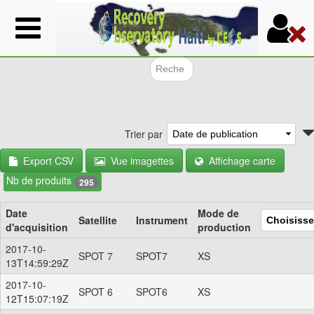
Aller
au
contenu
principal
Formulair
Trier par
Export CSV
Vue imagettes
Affichage carte
Nb de produits
295
Date
Mode de
Satellite
Instrument
d'acquisition
production
2017-10-
SPOT 7
SPOT7
XS
13T14:59:29Z
2017-10-
SPOT 6
SPOT6
XS
12T15:07:19Z