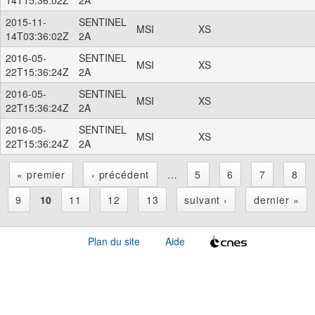
2015-11-
SENTINEL
MSI
XS
14T03:36:02Z
2A
2016-05-
SENTINEL
MSI
XS
22T15:36:24Z
2A
2016-05-
SENTINEL
MSI
XS
22T15:36:24Z
2A
2016-05-
SENTINEL
MSI
XS
22T15:36:24Z
2A
« premier
‹ précédent
…
5
6
7
8
P
9
10
11
12
13
suivant ›
dernier »
a
Plan du site
Aide
g