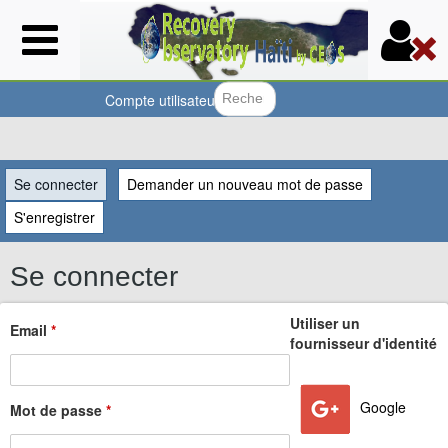
Aller
au
contenu
principal
Compte utilisateur
Formulair
Vous
Se connecter
(onglet actif)
Demander un nouveau mot de passe
êtes
S'enregistrer
ici
Se connecter
Utiliser un
Email
*
fournisseur d'identité
Google
Mot de passe
*