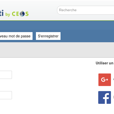
Aller
au
contenu
Formulai
principal
veau mot de passe
S'enregistrer
Utiliser un