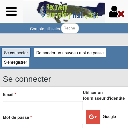
Aller
au
contenu
principal
Compte utilisateur
Formulair
Vous
Se connecter
(onglet actif)
Demander un nouveau mot de passe
êtes
S'enregistrer
ici
Se connecter
Utiliser un
Email
*
fournisseur d'identité
Google
Mot de passe
*