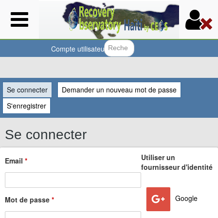
Aller
au
contenu
principal
Compte utilisateur
Formulair
Vous
Se connecter
(onglet actif)
Demander un nouveau mot de passe
êtes
S'enregistrer
ici
Se connecter
Utiliser un
Email
*
fournisseur d'identité
Google
Mot de passe
*