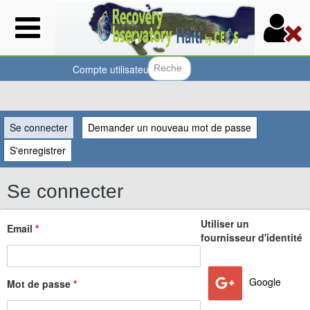
Aller
au
contenu
principal
Compte utilisateur
Formulair
Vous
Se connecter
(onglet actif)
Demander un nouveau mot de passe
êtes
S'enregistrer
ici
Se connecter
Utiliser un
Email
*
fournisseur d'identité
Google
Mot de passe
*