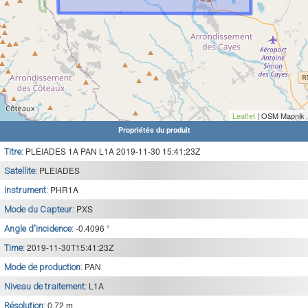
Leaflet
| OSM Mapnik
Propriétés du produit
PLEIADES 1A PAN L1A 2019-11-30 15:41:23Z
Titre:
PLEIADES
Satellite:
PHR1A
Instrument:
PXS
Mode du Capteur:
-0.4096 °
Angle d'incidence:
2019-11-30T15:41:23Z
Time:
PAN
Mode de production:
L1A
Niveau de traitement:
0.72 m
Résolution: