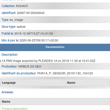
ROHAITI
Collection:
2069718135040043
Identifiant:
eo_image
Type:
optical
Sous-type:
2019-12-06T15:27:10+01:00
Publié le:
2020-09-25T09:30:17+02:00
Mis à jour le:
Documentation
Description:
L1A PAN image acquired by PLEIADES 1A on 2019-11-30 at 15:41:23Z
AIRBUS DS GEO
Producteur:
PHR1A_P_SENSOR_20191130_154123
Identifiant du producteur:
Language
Name
Annexes:
Name
Product description