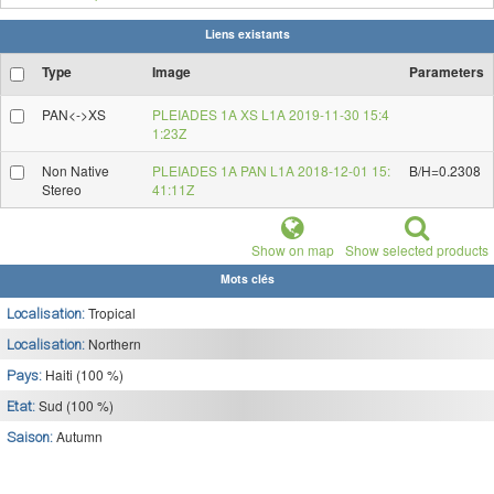
Liens existants
Type
Image
Parameters
PAN<->XS
PLEIADES 1A XS L1A 2019-11-30 15:4
1:23Z
Non Native
PLEIADES 1A PAN L1A 2018-12-01 15:
B/H=0.2308
Stereo
41:11Z
Show on map
Show selected products
Mots clés
Tropical
Localisation:
Northern
Localisation:
Haiti (100 %)
Pays:
Sud (100 %)
Etat:
Autumn
Saison: