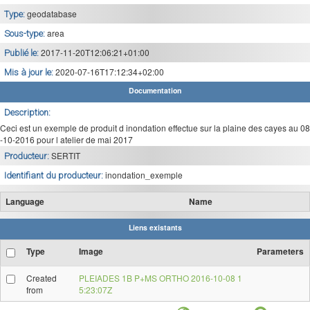
geodatabase
Type:
area
Sous-type:
2017-11-20T12:06:21+01:00
Publié le:
2020-07-16T17:12:34+02:00
Mis à jour le:
Documentation
Description:
Ceci est un exemple de produit d inondation effectue sur la plaine des cayes au 08
-10-2016 pour l atelier de mai 2017
SERTIT
Producteur:
inondation_exemple
Identifiant du producteur:
Language
Name
Liens existants
Type
Image
Parameters
Created
PLEIADES 1B P+MS ORTHO 2016-10-08 1
from
5:23:07Z