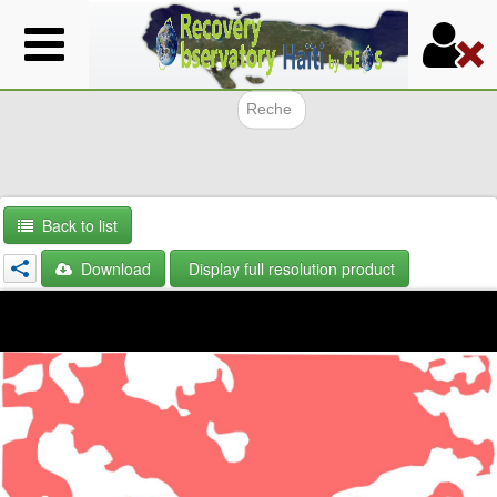
Skip
to
main
content
Search f
Back to list
Download
Display full resolution product