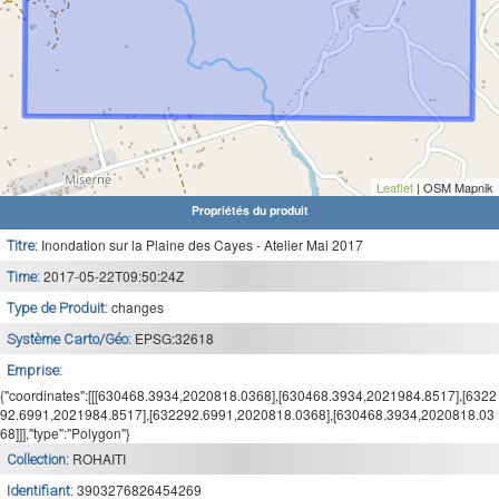
Leaflet
| OSM Mapnik
Propriétés du produit
Inondation sur la Plaine des Cayes - Atelier Mai 2017
Titre:
2017-05-22T09:50:24Z
Time:
changes
Type de Produit:
EPSG:32618
Système Carto/Géo:
Emprise:
{"coordinates":[[[630468.3934,2020818.0368],[630468.3934,2021984.8517],[6322
92.6991,2021984.8517],[632292.6991,2020818.0368],[630468.3934,2020818.03
68]]],"type":"Polygon"}
ROHAITI
Collection:
3903276826454269
Identifiant: