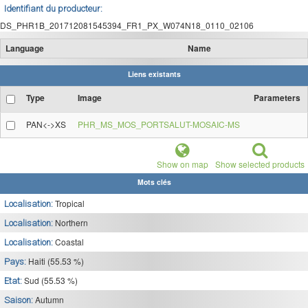
Identifiant du producteur:
DS_PHR1B_201712081545394_FR1_PX_W074N18_0110_02106
Language
Name
Liens existants
Type
Image
Parameters
PAN<->XS
PHR_MS_MOS_PORTSALUT-MOSAIC-MS
Show on map
Show selected products
Mots clés
Tropical
Localisation:
Northern
Localisation:
Coastal
Localisation:
Haiti (55.53 %)
Pays:
Sud (55.53 %)
Etat:
Autumn
Saison: