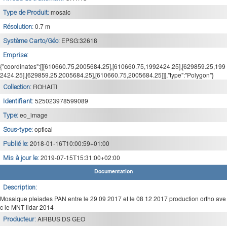
mosaic
Type de Produit:
0.7 m
Résolution:
EPSG:32618
Système Carto/Géo:
Emprise:
{"coordinates":[[[610660.75,2005684.25],[610660.75,1992424.25],[629859.25,199
2424.25],[629859.25,2005684.25],[610660.75,2005684.25]]],"type":"Polygon"}
ROHAITI
Collection:
525023978599089
Identifiant:
eo_image
Type:
optical
Sous-type:
2018-01-16T10:00:59+01:00
Publié le:
2019-07-15T15:31:00+02:00
Mis à jour le:
Documentation
Description:
Mosaique pleiades PAN entre le 29 09 2017 et le 08 12 2017 production ortho ave
c le MNT lidar 2014
AIRBUS DS GEO
Producteur: