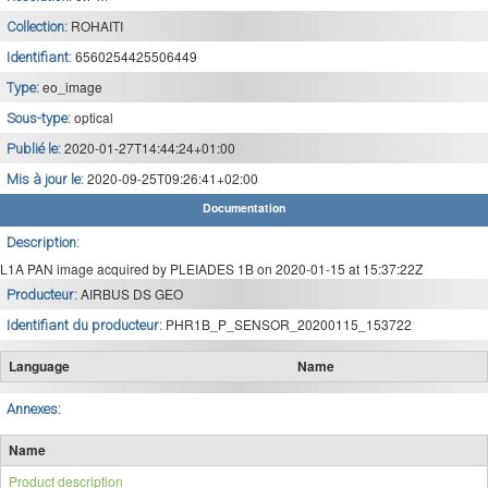
ROHAITI
Collection:
6560254425506449
Identifiant:
eo_image
Type:
optical
Sous-type:
2020-01-27T14:44:24+01:00
Publié le:
2020-09-25T09:26:41+02:00
Mis à jour le:
Documentation
Description:
L1A PAN image acquired by PLEIADES 1B on 2020-01-15 at 15:37:22Z
AIRBUS DS GEO
Producteur:
PHR1B_P_SENSOR_20200115_153722
Identifiant du producteur:
Language
Name
Annexes:
Name
Product description