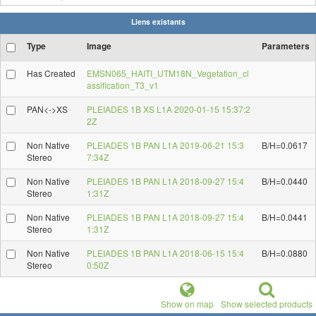
Liens existants
Type
Image
Parameters
Has Created
EMSN065_HAITI_UTM18N_Vegetation_cl
assification_T3_v1
PAN<->XS
PLEIADES 1B XS L1A 2020-01-15 15:37:2
2Z
Non Native
PLEIADES 1B PAN L1A 2019-06-21 15:3
B/H=0.0617
Stereo
7:34Z
Non Native
PLEIADES 1B PAN L1A 2018-09-27 15:4
B/H=0.0440
Stereo
1:31Z
Non Native
PLEIADES 1B PAN L1A 2018-09-27 15:4
B/H=0.0441
Stereo
1:31Z
Non Native
PLEIADES 1B PAN L1A 2018-06-15 15:4
B/H=0.0880
Stereo
0:50Z
Show on map
Show selected products