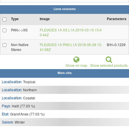
Liens existants
Type
Image
Parameters
PAN<->XS
PLEIADES 1A XS L1A 2019-03-15 15:4
0:44Z
Non Native
PLEIADES 1A PAN L1A 2018-06-28 15:
B/H=0.1229
Stereo
41:08Z
Show on map
Show selected products
Mots clés
Tropical
Localisation:
Northern
Localisation:
Coastal
Localisation:
Haiti (77.03 %)
Pays:
Grand'Anse (77.03 %)
Etat:
Winter
Saison: