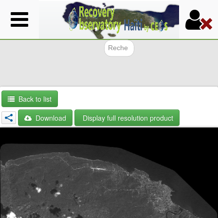
Skip
to
main
content
Search f
Back to list
Download
Display full resolution product