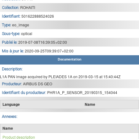
ROHAITI
Collection:
501622888524026
Identifiant:
eo_image
Type:
optical
Sous-type:
2019-07-08T16:39:05+02:00
Publié le:
2020-09-25T09:39:07+02:00
Mis à jour le:
Documentation
Description:
L1A PAN image acquired by PLEIADES 1A on 2019-03-15 at 15:40:44Z
AIRBUS DS GEO
Producteur:
PHR1A_P_SENSOR_20190315_154044
Identifiant du producteur:
Language
Name
Annexes:
Name
Product description