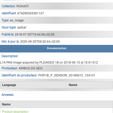
ROHAITI
Collection:
674290503391137
Identifiant:
eo_image
Type:
optical
Sous-type:
2018-07-05T16:44:09+02:00
Publié le:
2020-09-25T09:32:44+02:00
Mis à jour le:
Documentation
Description:
L1A PAN image acquired by PLEIADES 1B on 2018-06-15 at 15:41:01Z
AIRBUS DS GEO
Producteur:
PHR1B_P_SENSOR_20180615_154101
Identifiant du producteur:
Language
Name
Annexes:
Name
Product description