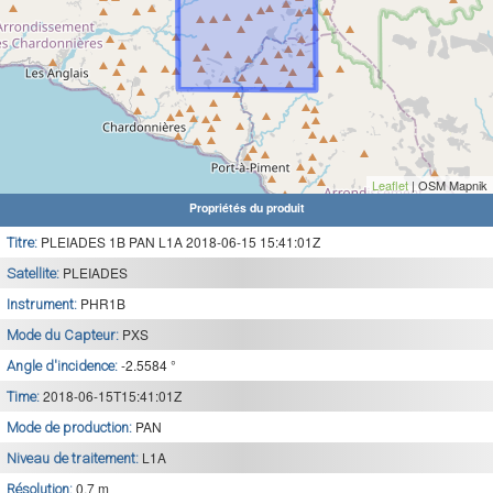
Leaflet
| OSM Mapnik
Propriétés du produit
PLEIADES 1B PAN L1A 2018-06-15 15:41:01Z
Titre:
PLEIADES
Satellite:
PHR1B
Instrument:
PXS
Mode du Capteur:
-2.5584 °
Angle d'incidence:
2018-06-15T15:41:01Z
Time:
PAN
Mode de production:
L1A
Niveau de traitement:
0.7 m
Résolution: