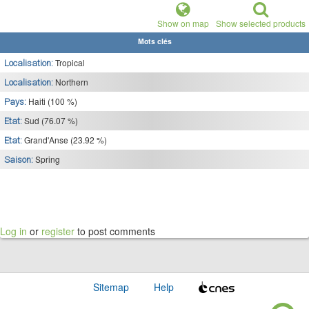
Show on map
Show selected products
Mots clés
Tropical
Localisation:
Northern
Localisation:
Haiti (100 %)
Pays:
Sud (76.07 %)
Etat:
Grand'Anse (23.92 %)
Etat:
Spring
Saison:
Log in
or
register
to post comments
Sitemap
Help