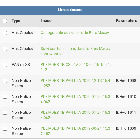
Liens existants
Type
Image
Parameters
Has Created
Cartographie de sentiers du Parc Macay
a
Has Created
Suivi des habitations dans le Parc Macay
a 2014-2018
PAN<->XS
PLEIADES 1B XS L1A 2018-06-15 15:41:
01Z
Non Native
PLEIADES 1B PAN L1A 2019-12-13 15:4
B/H=0.1068
Stereo
1:25Z
Non Native
PLEIADES 1B PAN L1A 2019-07-24 15:3
B/H=0.1610
Stereo
4:06Z
Non Native
PLEIADES 1B PAN L1A 2019-07-24 15:3
B/H=0.1611
Stereo
4:06Z
Non Native
PLEIADES 1B PAN L1A 2019-06-21 15:3
B/H=0.1609
Stereo
7:45Z