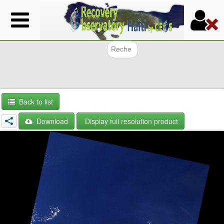
Skip
to
main
content
Search f
Back to list
Download
Display full resolution product