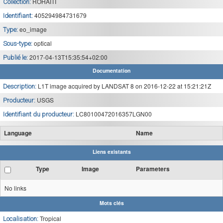
ROHAITI
Collection:
405294984731679
Identifiant:
eo_image
Type:
optical
Sous-type:
2017-04-13T15:35:54+02:00
Publié le:
Documentation
L1T image acquired by LANDSAT 8 on 2016-12-22 at 15:21:21Z
Description:
USGS
Producteur:
LC80100472016357LGN00
Identifiant du producteur:
Language
Name
Liens existants
Type
Image
Parameters
No links
Mots clés
Tropical
Localisation: