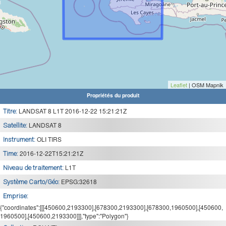
Leaflet
| OSM Mapnik
Propriétés du produit
LANDSAT 8 L1T 2016-12-22 15:21:21Z
Titre:
LANDSAT 8
Satellite:
OLI TIRS
Instrument:
2016-12-22T15:21:21Z
Time:
L1T
Niveau de traitement:
EPSG:32618
Système Carto/Géo:
Emprise:
{"coordinates":[[[450600,2193300],[678300,2193300],[678300,1960500],[450600,
1960500],[450600,2193300]]],"type":"Polygon"}