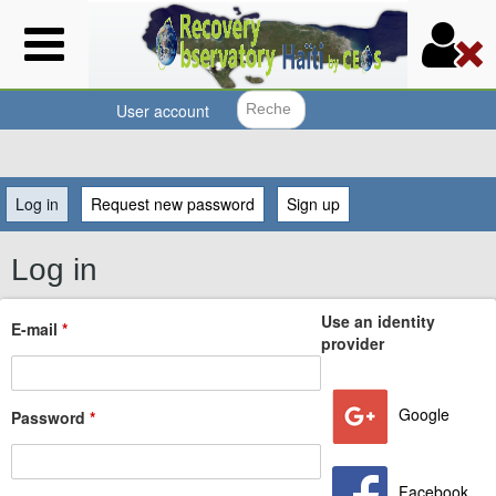
Skip
to
main
content
User account
Search f
You
Log in
(active tab)
Request new password
Sign up
are
Log in
here
Use an identity
E-mail
*
provider
Google
Password
*
Facebook