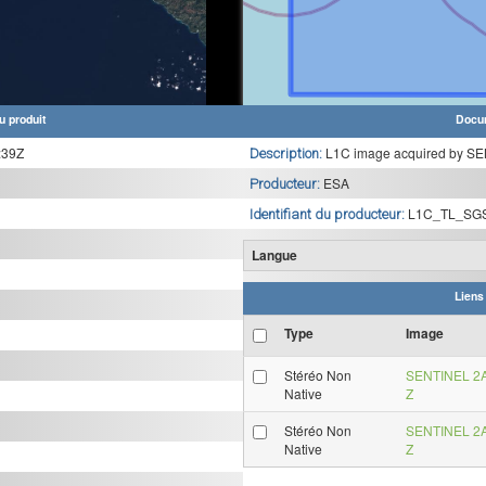
u produit
Docu
:39Z
L1C image acquired by SE
Description:
ESA
Producteur:
L1C_TL_SG
Identifiant du producteur:
Langue
Liens
Type
Image
Stéréo Non
SENTINEL 2A
Native
Z
Stéréo Non
SENTINEL 2A
Native
Z