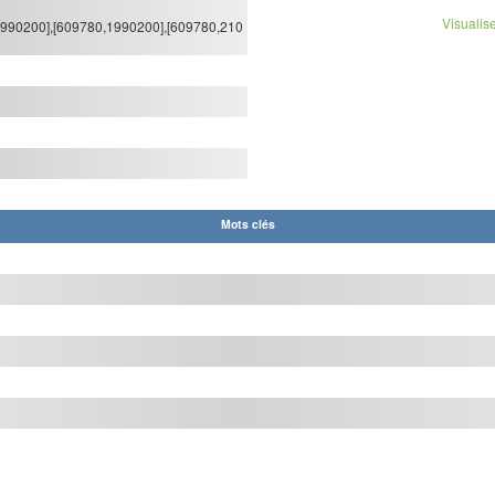
Visualise
,1990200],[609780,1990200],[609780,210
Mots clés