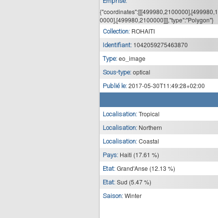
Emprise:
{"coordinates":[[[499980,2100000],[499980
0000],[499980,2100000]]],"type":"Polygon"}
ROHAITI
Collection:
1042059275463870
Identifiant:
eo_image
Type:
optical
Sous-type:
2017-05-30T11:49:28+02:00
Publié le:
Tropical
Localisation:
Northern
Localisation:
Coastal
Localisation:
Haiti (17.61 %)
Pays:
Grand'Anse (12.13 %)
Etat:
Sud (5.47 %)
Etat:
Winter
Saison: