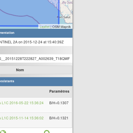
Leaflet
| OSM Mapnik
mentation
NTINEL 2A on 2015-12-24 at 15:40:39Z
S__20151228T222827_A002639_T18QWF
Nom
 existants
Paramètres
 L1C 2016-05-22 15:36:24
B/H=0.1307
 L1C 2015-11-14 15:36:02
B/H=0.1321